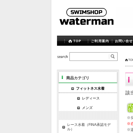
TOP
ご利用案内
お問い合せ
TO
商品カテゴリ
フィットネス水着
該
レディース
メンズ
※
※
レース水着（FINA承認モデ
ル）
※