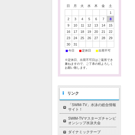
日
月
火
水
木
金
土
1
2
3
4
5
6
7
8
9
10
11
12
13
14
15
16
17
18
19
20
21
22
23
24
25
26
27
28
29
30
31
■
■
■
今日
定休日
出荷不可
※定休日、出荷不可日はご返答でき
兼ねますので、ご了承の程よろしく
お願い致します。
リンク
「SWIM-TV」水泳の総合情報
サイト！
SWIM-TVマスターズチャンピ
オンシップ水泳大会
ダイナミックテープ