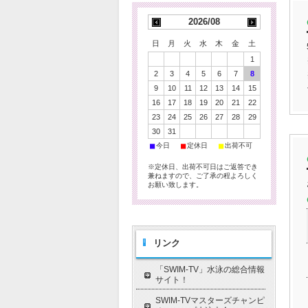
2026/08
日
月
火
水
木
金
土
1
2
3
4
5
6
7
8
9
10
11
12
13
14
15
16
17
18
19
20
21
22
23
24
25
26
27
28
29
30
31
■
■
■
今日
定休日
出荷不可
※定休日、出荷不可日はご返答でき
兼ねますので、ご了承の程よろしく
お願い致します。
リンク
「SWIM-TV」水泳の総合情報
サイト！
SWIM-TVマスターズチャンピ