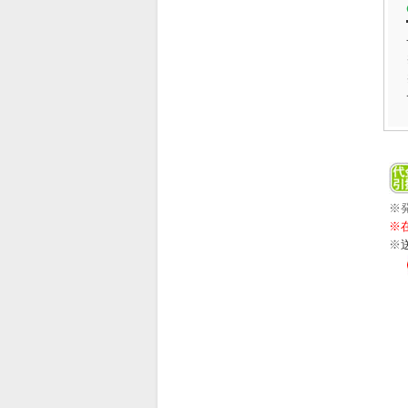
※
※
※